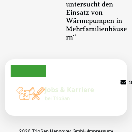
untersucht den
Einsatz von
Wärmepumpen in
Mehrfamilienhäuse
rn“
TrioSan auf Instagram
TrioSan auf Facebook
TrioSan auf LinkedIn
i
Jobs & Karriere
bei TrioSan
2026 TrioSan Hannover GmbH
Impressum