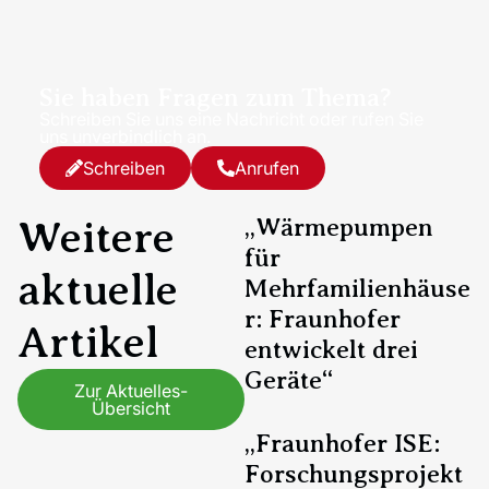
Sie haben Fragen zum Thema?
Schreiben Sie uns eine Nachricht oder rufen Sie
uns unverbindlich an.
Schreiben
Anrufen
Weitere
„Wärmepumpen
für
aktuelle
Mehrfamilienhäuse
r: Fraunhofer
Artikel
entwickelt drei
Geräte“
Zur Aktuelles-
Übersicht
„Fraunhofer ISE:
Forschungsprojekt