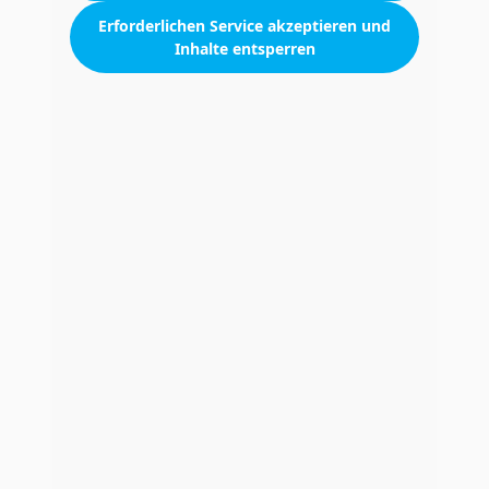
Erforderlichen Service akzeptieren und
Inhalte entsperren
TrioSan auf Instagram