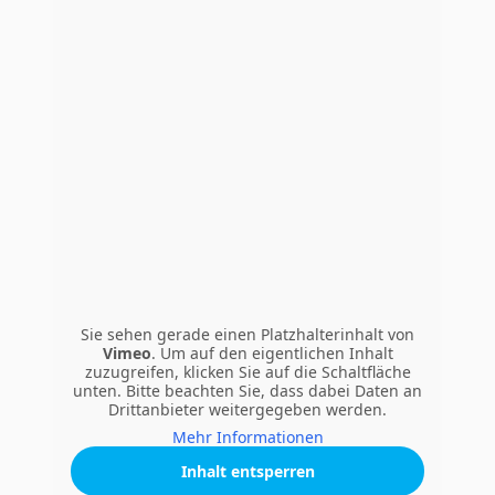
Strom verbraucht, was einer Einsparung von 40 %
entspricht, die die Heizkosten betrifft. In anderen Worten:
Die Familie spart im Jahr ca. 1.000,00 EUR an Heizkosten.
TrioSan im Einsatz
Sie sehen gerade einen Platzhalterinhalt von
Vimeo
. Um auf den eigentlichen Inhalt
zuzugreifen, klicken Sie auf die Schaltfläche
unten. Bitte beachten Sie, dass dabei Daten an
Drittanbieter weitergegeben werden.
Mehr Informationen
Inhalt entsperren