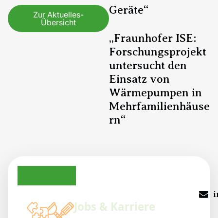
Geräte“
Zur Aktuelles-
Übersicht
„Fraunhofer ISE:
Forschungsprojekt
untersucht den
Einsatz von
Wärmepumpen in
Mehrfamilienhäuse
rn“
TrioSan auf Instagram
TrioSan auf Facebook
TrioSan auf LinkedIn
i
Jobs & Karriere