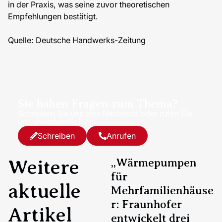
in der Praxis, was seine zuvor theoretischen
Empfehlungen bestätigt.
Quelle: Deutsche Handwerks-Zeitung
Sie haben Fragen zum Thema?
Schreiben Sie uns eine Nachricht oder rufen Sie
uns unverbindlich an.
Schreiben
Anrufen
Weitere
„Wärmepumpen
für
aktuelle
Mehrfamilienhäuse
r: Fraunhofer
Artikel
entwickelt drei