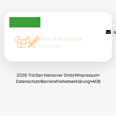
TrioSan auf Instagram
TrioSan auf Facebook
TrioSan auf LinkedIn
i
Jobs & Karriere
bei TrioSan
2026 TrioSan Hannover GmbH
Impressum
Datenschutz
Barrierefreiheitserklärung
AGB